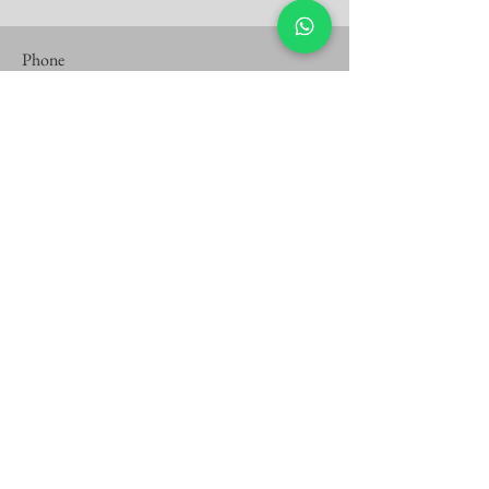
Phone
0731021461
Email
office@cliniplus.ro
First Name
Last Name
Email